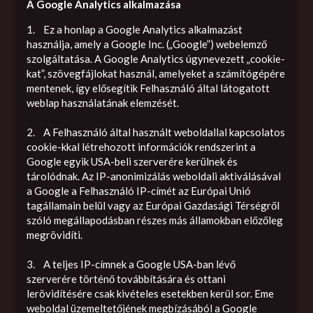
A Google Analytics alkalmazása
1. Ez a honlap a Google Analytics alkalmazást
használja, amely a Google Inc. („Google”) webelemző
szolgáltatása. A Google Analytics úgynevezett „cookie-
kat”, szövegfájlokat használ, amelyeket a számítógépére
mentenek, így elősegítik Felhasználó által látogatott
weblap használatának elemzését.
2. A Felhasználó által használt weboldallal kapcsolatos
cookie-kkal létrehozott információk rendszerint a
Google egyik USA-beli szerverére kerülnek és
tárolódnak. Az IP-anonimizálás weboldali aktiválásával
a Google a Felhasználó IP-címét az Európai Unió
tagállamain belül vagy az Európai Gazdasági Térségről
szóló megállapodásban részes más államokban előzőleg
megrövidíti.
3. A teljes IP-címnek a Google USA-ban lévő
szerverére történő továbbítására és ottani
lerövidítésére csak kivételes esetekben kerül sor. Eme
weboldal üzemeltetőjének megbízásából a Google