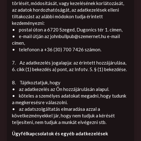
törlését, módosítását, vagy kezelésének korlátozását,
az adatok hordozhatóságát, az adatkezelések elleni
tiltakozást az alábbi módokon tudja érintett
kezdeményezni:
• postai úton a 6720 Szeged, Dugonics tér 1. címen,
• e-mail útján az
johnbullpub@szemernet.hu
e-mail
címen,
• telefonon a +36 (30) 700 7426 számon.
7. Az adatkezelés jogalapja: az érintett hozzájárulása,
6. cikk (1) bekezdés a) pont, az Infotv. 5. § (1) bekezdése.
8. Tájékoztatjuk, hogy
• az adatkezelés az Ön hozzájárulásán alapul.
• köteles a személyes adatokat megadni, hogy tudunk
a megkeresésre válaszolni.
• az adatszolgáltatás elmaradása azzal a
következményekkel jár, hogy nem tudjuk a kérését
teljesíteni, nem tudjuk a munkát elvégezni stb.
Ügyfélkapcsolatok és egyéb adatkezelések