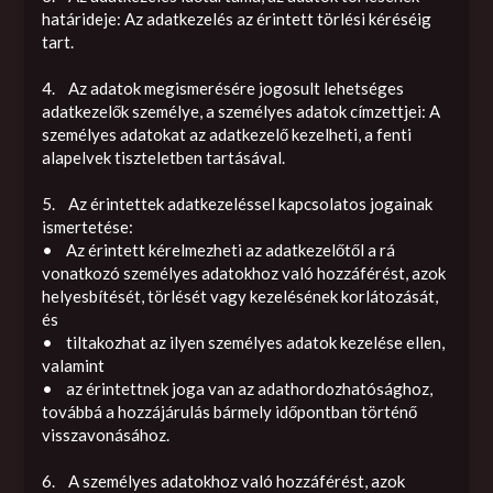
határideje: Az adatkezelés az érintett törlési kéréséig
tart.
4. Az adatok megismerésére jogosult lehetséges
adatkezelők személye, a személyes adatok címzettjei: A
személyes adatokat az adatkezelő kezelheti, a fenti
alapelvek tiszteletben tartásával.
5. Az érintettek adatkezeléssel kapcsolatos jogainak
ismertetése:
• Az érintett kérelmezheti az adatkezelőtől a rá
vonatkozó személyes adatokhoz való hozzáférést, azok
helyesbítését, törlését vagy kezelésének korlátozását,
és
• tiltakozhat az ilyen személyes adatok kezelése ellen,
valamint
• az érintettnek joga van az adathordozhatósághoz,
továbbá a hozzájárulás bármely időpontban történő
visszavonásához.
6. A személyes adatokhoz való hozzáférést, azok