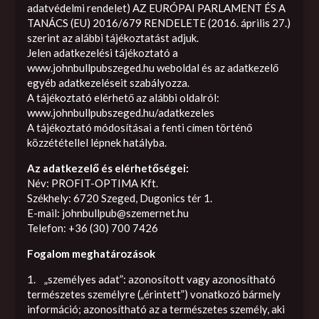
adatvédelmi rendelet) AZ EURÓPAI PARLAMENT ÉS A
TANÁCS (EU) 2016/679 RENDELETE (2016. április 27.)
szerint az alábbi tájékoztatást adjuk.
Jelen adatkezelési tájékoztató a
www.johnbullpubszeged.hu weboldal és az adatkezelő
egyéb adatkezeléseit szabályozza.
A tájékoztató elérhető az alábbi oldalról:
www.johnbullpubszeged.hu/adatkezeles
A tájékoztató módosításai a fenti címen történő
közzététellel lépnek hatályba.
Az adatkezelő és elérhetőségei:
Név: PROFIT-OPTIMA Kft.
Székhely: 6720 Szeged, Dugonics tér 1.
E-mail:
johnbullpub@szemernet.hu
Telefon: +36 (30) 700 7426
Fogalom meghatározások
1. „személyes adat”: azonosított vagy azonosítható
természetes személyre („érintett”) vonatkozó bármely
információ; azonosítható az a természetes személy, aki