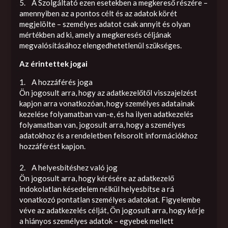
5. A Szolgáltató ezen esetekben a megkereső részére –
amennyiben az a pontos célt és az adatok körét
megjelölte – személyes adatot csak annyit és olyan
mértékben ad ki, amely a megkeresés céljának
megvalósításához elengedhetetlenül szükséges.
Az érintettek jogai
1. A hozzáférés joga
Ön jogosult arra, hogy az adatkezelőtől visszajelzést
kapjon arra vonatkozóan, hogy személyes adatainak
kezelése folyamatban van-e, és ha ilyen adatkezelés
folyamatban van, jogosult arra, hogy a személyes
adatokhoz és a rendeletben felsorolt információkhoz
hozzáférést kapjon.
2. A helyesbítéshez való jog
Ön jogosult arra, hogy kérésére az adatkezelő
indokolatlan késedelem nélkül helyesbítse a rá
vonatkozó pontatlan személyes adatokat. Figyelembe
véve az adatkezelés célját, Ön jogosult arra, hogy kérje
a hiányos személyes adatok – egyebek mellett