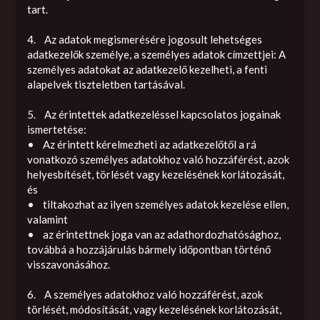
tart.
4. Az adatok megismerésére jogosult lehetséges
adatkezelők személye, a személyes adatok címzettjei: A
személyes adatokat az adatkezelő kezelheti, a fenti
alapelvek tiszteletben tartásával.
5. Az érintettek adatkezeléssel kapcsolatos jogainak
ismertetése:
• Az érintett kérelmezheti az adatkezelőtől a rá
vonatkozó személyes adatokhoz való hozzáférést, azok
helyesbítését, törlését vagy kezelésének korlátozását,
és
• tiltakozhat az ilyen személyes adatok kezelése ellen,
valamint
• az érintettnek joga van az adathordozhatósághoz,
továbbá a hozzájárulás bármely időpontban történő
visszavonásához.
6. A személyes adatokhoz való hozzáférést, azok
törlését, módosítását, vagy kezelésének korlátozását,