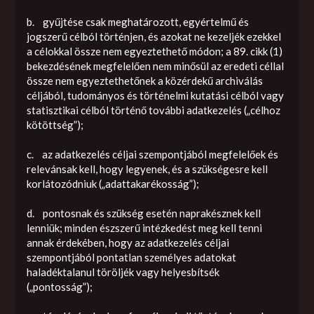
b. gyűjtése csak meghatározott, egyértelmű és
jogszerű célból történjen, és azokat ne kezeljék ezekkel
a célokkal össze nem egyeztethető módon; a 89. cikk (1)
bekezdésének megfelelően nem minősül az eredeti céllal
össze nem egyeztethetőnek a közérdekű archiválás
céljából, tudományos és történelmi kutatási célból vagy
statisztikai célból történő további adatkezelés („célhoz
kötöttség”);
c. az adatkezelés céljai szempontjából megfelelőek és
relevánsak kell, hogy legyenek, és a szükségesre kell
korlátozódniuk („adattakarékosság”);
d. pontosnak és szükség esetén naprakésznek kell
lenniük; minden észszerű intézkedést meg kell tenni
annak érdekében, hogy az adatkezelés céljai
szempontjából pontatlan személyes adatokat
haladéktalanul töröljék vagy helyesbítsék
(„pontosság”);