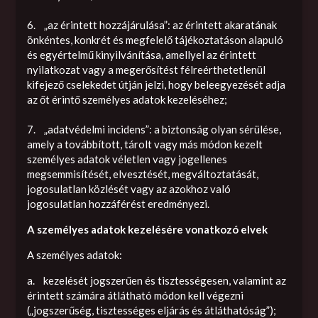
6. „az érintett hozzájárulása”: az érintett akaratának
önkéntes, konkrét és megfelelő tájékoztatáson alapuló
és egyértelmű kinyilvánítása, amellyel az érintett
nyilatkozat vagy a megerősítést félreérthetetlenül
kifejező cselekedet útján jelzi, hogy beleegyezését adja
az őt érintő személyes adatok kezeléséhez;
7. „adatvédelmi incidens”: a biztonság olyan sérülése,
amely a továbbított, tárolt vagy más módon kezelt
személyes adatok véletlen vagy jogellenes
megsemmisítését, elvesztését, megváltoztatását,
jogosulatlan közlését vagy az azokhoz való
jogosulatlan hozzáférést eredményezi.
A személyes adatok kezelésére vonatkozó elvek
A személyes adatok:
a. kezelését jogszerűen és tisztességesen, valamint az
érintett számára átlátható módon kell végezni
(„jogszerűség, tisztességes eljárás és átláthatóság”);