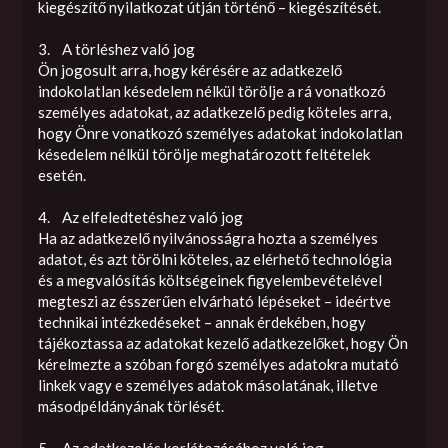
kiegészítő nyilatkozat útján történő – kiegészítését.
3. A törléshez való jog
Ön jogosult arra, hogy kérésére az adatkezelő
indokolatlan késedelem nélkül törölje a rá vonatkozó
személyes adatokat, az adatkezelő pedig köteles arra,
hogy Önre vonatkozó személyes adatokat indokolatlan
késedelem nélkül törölje meghatározott feltételek
esetén.
4. Az elfeledtetéshez való jog
Ha az adatkezelő nyilvánosságra hozta a személyes
adatot, és azt törölni köteles, az elérhető technológia
és a megvalósítás költségeinek figyelembevételével
megteszi az ésszerűen elvárható lépéseket – ideértve
technikai intézkedéseket – annak érdekében, hogy
tájékoztassa az adatokat kezelő adatkezelőket, hogy Ön
kérelmezte a szóban forgó személyes adatokra mutató
linkek vagy e személyes adatok másolatának, illetve
másodpéldányának törlését.
5. Az adatkezelés korlátozásához való jog