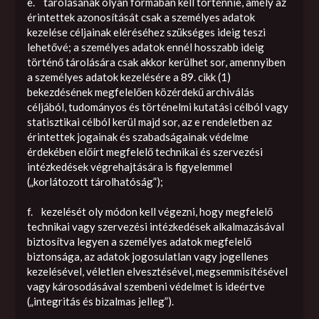
e. tárolásának olyan formában kell történnie, amely az
érintettek azonosítását csak a személyes adatok
kezelése céljainak eléréséhez szükséges ideig teszi
lehetővé; a személyes adatok ennél hosszabb ideig
történő tárolására csak akkor kerülhet sor, amennyiben
a személyes adatok kezelésére a 89. cikk (1)
bekezdésének megfelelően közérdekű archiválás
céljából, tudományos és történelmi kutatási célból vagy
statisztikai célból kerül majd sor, az e rendeletben az
érintettek jogainak és szabadságainak védelme
érdekében előírt megfelelő technikai és szervezési
intézkedések végrehajtására is figyelemmel
(„korlátozott tárolhatóság”);
f. kezelését oly módon kell végezni, hogy megfelelő
technikai vagy szervezési intézkedések alkalmazásával
biztosítva legyen a személyes adatok megfelelő
biztonsága, az adatok jogosulatlan vagy jogellenes
kezelésével, véletlen elvesztésével, megsemmisítésével
vagy károsodásával szembeni védelmet is ideértve
(„integritás és bizalmas jelleg”).