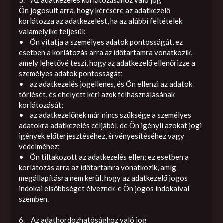
Ön jogosult arra, hogy kérésére az adatkezelő
korlátozza az adatkezelést, ha az alábbi feltételek
valamelyike teljesül:
• Ön vitatja a személyes adatok pontosságát, ez
esetben a korlátozás arra az időtartamra vonatkozik,
amely lehetővé teszi, hogy az adatkezelő ellenőrizze a
személyes adatok pontosságát;
• az adatkezelés jogellenes, és Ön ellenzi az adatok
törlését, és ehelyett kéri azok felhasználásának
korlátozását;
• az adatkezelőnek már nincs szüksége a személyes
adatokra adatkezelés céljából, de Ön igényli azokat jogi
igények előterjesztéséhez, érvényesítéséhez vagy
védelméhez;
• Ön tiltakozott az adatkezelés ellen; ez esetben a
korlátozás arra az időtartamra vonatkozik, amíg
megállapításra nem kerül, hogy az adatkezelő jogos
indokai elsőbbséget élveznek-e Ön jogos indokaival
szemben.
6. Az adathordozhatósághoz való jog