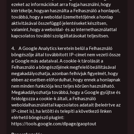
ezeket az információkat arra fogja használni, hogy
kiértékelje, hogyan használta a Felhasználó a honlapot,
továbbá, hogy a weboldal üzemeltetőjének a honlap
aktivitásával összefüggő jelentéseket készítsen,
valamint, hogy a weboldal- és az internethasználattal
kapcsolatos további szolgáltatásokat teljesítsen.
4. A Google Analytics keretein belül a Felhasználó
böngészője által továbbított IP-címet nem vezeti össze
a Google más adataival. A cookie-k tárolását a
Felhasználó a böngészőjének megfelelő beállításával
megakadályozhatja, azonban felhívjuk figyelmét, hogy
ebben az esetben előfordulhat, hogy ennek a honlapnak
nem minden funkciója lesz teljes körűen használható.
Megakadályozhatja továbbá, hogy a Google gyűjtse és
feldolgozza a cookie-k általi, a Felhasználó
weboldalhasználattal kapcsolatos adatait (beleértve az
IP-címet is), ha letölti és telepíti a következő linken
elérhető böngésző plugint:
https://tools.google.com/dlpage/gaoptout