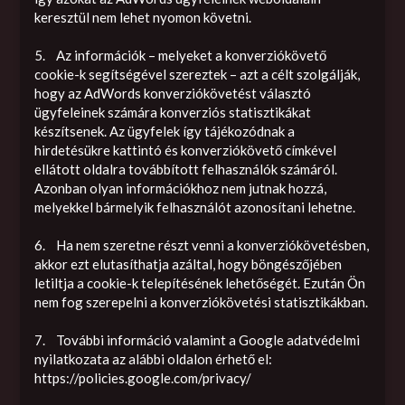
keresztül nem lehet nyomon követni.
5. Az információk – melyeket a konverziókövető
cookie-k segítségével szereztek – azt a célt szolgálják,
hogy az AdWords konverziókövetést választó
ügyfeleinek számára konverziós statisztikákat
készítsenek. Az ügyfelek így tájékozódnak a
hirdetésükre kattintó és konverziókövető címkével
ellátott oldalra továbbított felhasználók számáról.
Azonban olyan információkhoz nem jutnak hozzá,
melyekkel bármelyik felhasználót azonosítani lehetne.
6. Ha nem szeretne részt venni a konverziókövetésben,
akkor ezt elutasíthatja azáltal, hogy böngészőjében
letiltja a cookie-k telepítésének lehetőségét. Ezután Ön
nem fog szerepelni a konverziókövetési statisztikákban.
7. További információ valamint a Google adatvédelmi
nyilatkozata az alábbi oldalon érhető el:
https://policies.google.com/privacy/