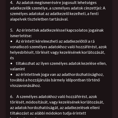
4. Az adatok megismerésére jogosult lehetséges
adatkezelők személye, a személyes adatok címzettjei: A
személyes adatokat az adatkezelő kezelheti, a fenti
alapelvek tiszteletben tartásával.
5. Az érintettek adatkezeléssel kapcsolatos jogainak
ismertetése:
• Az érintett kérelmezheti az adatkezelőtől a rá
vonatkozó személyes adatokhoz való hozzáférést, azok
helyesbítését, törlését vagy kezelésének korlátozását,
és
• tiltakozhat az ilyen személyes adatok kezelése ellen,
valamint
• az érintettnek joga van az adathordozhatósághoz,
továbbá a hozzájárulás bármely időpontban történő
visszavonásához.
6. A személyes adatokhoz való hozzáférést, azok
törlését, módosítását, vagy kezelésének korlátozását,
az adatok hordozhatóságát, az adatkezelések elleni
tiltakozást az alábbi módokon tudja érintett