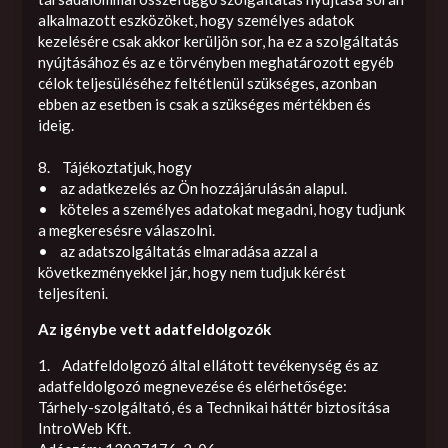
alkalmazott eszközöket, hogy személyes adatok
kezelésére csak akkor kerüljön sor, ha ez a szolgáltatás
nyújtásához és az e törvényben meghatározott egyéb
célok teljesüléséhez feltétlenül szükséges, azonban
ebben az esetben is csak a szükséges mértékben és
ideig.
8. Tájékoztatjuk, hogy
• az adatkezelés az Ön hozzájárulásán alapul.
• köteles a személyes adatokat megadni, hogy tudjunk
a megkeresésre válaszolni.
• az adatszolgáltatás elmaradása azzal a
következményekkel jár, hogy nem tudjuk kérést
teljesíteni.
Az igénybe vett adatfeldolgozók
1. Adatfeldolgozó által ellátott tevékenység és az
adatfeldolgozó megnevezése és elérhetősége:
Tárhely-szolgáltató, és a Technikai háttér biztosítása
IntroWeb Kft.