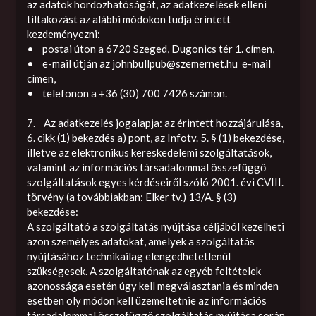
az adatok hordozhatóságát, az adatkezelések elleni
tiltakozást az alábbi módokon tudja érintett
kezdeményezni:
• postai úton a 6720 Szeged, Dugonics tér 1. címen,
• e-mail útján az
johnbullpub@szemernet.hu
e-mail
címen,
• telefonon a +36 (30) 700 7426 számon.
7. Az adatkezelés jogalapja: az érintett hozzájárulása,
6. cikk (1) bekezdés a) pont, az Infotv. 5. § (1) bekezdése,
illetve az elektronikus kereskedelemi szolgáltatások,
valamint az információs társadalommal összefüggő
szolgáltatások egyes kérdéseiről szóló 2001. évi CVIII.
törvény (a továbbiakban: Elker tv.) 13/A. § (3)
bekezdése:
A szolgáltató a szolgáltatás nyújtása céljából kezelheti
azon személyes adatokat, amelyek a szolgáltatás
nyújtásához technikailag elengedhetetlenül
szükségesek. A szolgáltatónak az egyéb feltételek
azonossága esetén úgy kell megválasztania és minden
esetben oly módon kell üzemeltetnie az információs
társadalommal összefüggő szolgáltatás nyújtása során