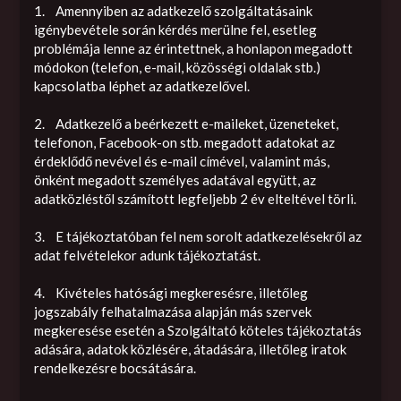
1. Amennyiben az adatkezelő szolgáltatásaink
igénybevétele során kérdés merülne fel, esetleg
problémája lenne az érintettnek, a honlapon megadott
módokon (telefon, e-mail, közösségi oldalak stb.)
kapcsolatba léphet az adatkezelővel.
2. Adatkezelő a beérkezett e-maileket, üzeneteket,
telefonon, Facebook-on stb. megadott adatokat az
érdeklődő nevével és e-mail címével, valamint más,
önként megadott személyes adatával együtt, az
adatközléstől számított legfeljebb 2 év elteltével törli.
3. E tájékoztatóban fel nem sorolt adatkezelésekről az
adat felvételekor adunk tájékoztatást.
4. Kivételes hatósági megkeresésre, illetőleg
jogszabály felhatalmazása alapján más szervek
megkeresése esetén a Szolgáltató köteles tájékoztatás
adására, adatok közlésére, átadására, illetőleg iratok
rendelkezésre bocsátására.