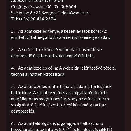
Adószám: 13037176-2-06
Cégjegyzék szám: 06-09-008564
Székhely: 6724 Szeged, Gelei József u. 5.
Tel: (+36) 20 414 2574
2. Az adatkezelés ténye, a kezelt adatok köre: Az
érintett által megadott valamennyi személyes adat.
3. Az érintettek köre: A weboldalt használó/az
adatkezelő által kezelt valamennyi érintett.
4. Az adatkezelés célja: A weboldal elérhetővé tétele,
technikai háttér biztosítása.
5. Az adatkezelés időtartama, az adatok törlésének
határideje: Az adatkezelő és a szolgáltató közötti
megállapodás megszűnéséig, vagy az érintettnek a
szolgáltató felé intézett törlési kérelméig tart az
adatkezelés.
6. Az adatfeldolgozás jogalapja: a Felhasználó
hozzájárulása, az Infotv. 5. § (1) bekezdése, 6. cikk (1)