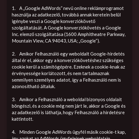
1. A „Google AdWords” nevű online reklámprogramot
használja az adatkezelő, továbbá annak keretein belül
igénybe veszi a Google konverziókövető
szolgáltatását. A Google konverziókövetés a Google
Inc. elemző szolgáltatása (1600 Amphitheatre Parkway,
Mountain View, CA 94043, USA; „Google“).
2. Amikor Felhasználó egy weboldalt Google-hirdetés
által ér el, akkor egy a konverziókövetéshez szükséges
cookie kerül a számítógépére. Ezeknek a cookie-knak az
érvényessége korlátozott, és nem tartalmaznak
semmilyen személyes adatot, így a Felhasználó nem is
azonosítható általuk.
3. Amikor a Felhasználó a weboldal bizonyos oldalait
böngészi, és a cookie még nem járt le, akkor a Google és
az adatkezelő is láthatja, hogy Felhasználó a hirdetésre
kattintott.
4. Minden Google AdWords ügyfél másik cookie-t kap,
így azokat az AdWords ügyfeleinek weboldalain