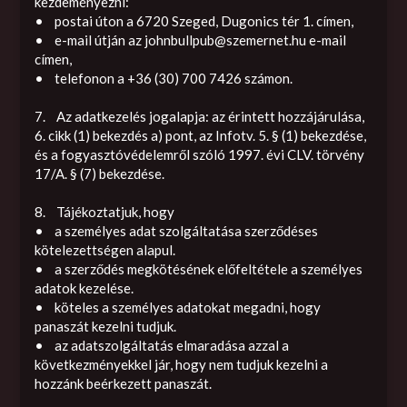
kezdeményezni:
• postai úton a 6720 Szeged, Dugonics tér 1. címen,
• e-mail útján az
johnbullpub@szemernet.hu
e-mail
címen,
• telefonon a +36 (30) 700 7426 számon.
7. Az adatkezelés jogalapja: az érintett hozzájárulása,
6. cikk (1) bekezdés a) pont, az Infotv. 5. § (1) bekezdése,
és a fogyasztóvédelemről szóló 1997. évi CLV. törvény
17/A. § (7) bekezdése.
8. Tájékoztatjuk, hogy
• a személyes adat szolgáltatása szerződéses
kötelezettségen alapul.
• a szerződés megkötésének előfeltétele a személyes
adatok kezelése.
• köteles a személyes adatokat megadni, hogy
panaszát kezelni tudjuk.
• az adatszolgáltatás elmaradása azzal a
következményekkel jár, hogy nem tudjuk kezelni a
hozzánk beérkezett panaszát.