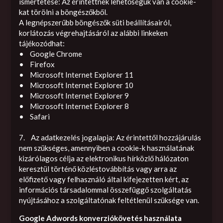
ismertetése: Az érintettnek lehetőségük van a cookie-
kat törölni a böngészőkből.
A legnépszerűbb böngészők süti beállításairól,
korlátozás végrehajtásáról az alábbi linkeken
tájékozódhat:
• Google Chrome
• Firefox
• Microsoft Internet Explorer 11
• Microsoft Internet Explorer 10
• Microsoft Internet Explorer 9
• Microsoft Internet Explorer 8
• Safari
7. Az adatkezelés jogalapja: Az érintettől hozzájárulás
nem szükséges, amennyiben a cookie-k használatának
kizárólagos célja az elektronikus hírközlő hálózaton
keresztül történő közléstovábbítás vagy arra az
előfizető vagy felhasználó által kifejezetten kért, az
információs társadalommal összefüggő szolgáltatás
nyújtásához a szolgáltatónak feltétlenül szüksége van.
Google Adwords konverziókövetés használata