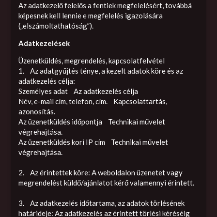
Az adatkezelő felelős a fentiek megfelelésért, továbbá
képesnek kell lennie e megfelelés igazolására
(„elszámoltathatóság”).
Adatkezelések
Üzenetküldés, megrendelés, kapcsolatfelvétel
1. Az adatgyűjtés ténye, a kezelt adatok köre és az
adatkezelés célja:
Személyes adat Az adatkezelés célja
Név, e-mail cím, telefon, cím. Kapcsolattartás,
azonosítás.
Az üzenetküldés időpontja Technikai művelet
végrehajtása.
Az üzenetküldés kori IP cím Technikai művelet
végrehajtása.
2. Az érintettek köre: A weboldalon üzenetet vagy
megrendelést küldő/ajánlatot kérő valamennyi érintett.
3. Az adatkezelés időtartama, az adatok törlésének
határideje: Az adatkezelés az érintett törlési kéréséig