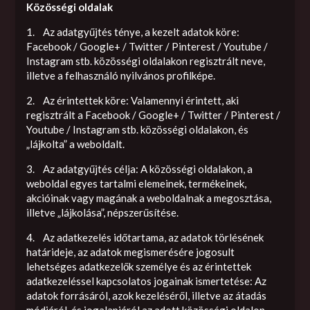
Közösségi oldalak
1. Az adatgyűjtés ténye, a kezelt adatok köre:
Facebook / Google+ / Twitter / Pinterest / Youtube /
Instagram stb. közösségi oldalakon regisztrált neve,
illetve a felhasználó nyilvános profilképe.
2. Az érintettek köre: Valamennyi érintett, aki
regisztrált a Facebook / Google+ / Twitter / Pinterest /
Youtube / Instagram stb. közösségi oldalakon, és
„lájkolta” a weboldalt.
3. Az adatgyűjtés célja: A közösségi oldalakon, a
weboldal egyes tartalmi elemeinek, termékeinek,
akcióinak vagy magának a weboldalnak a megosztása,
illetve „lájkolása”, népszerűsítése.
4. Az adatkezelés időtartama, az adatok törlésének
határideje, az adatok megismerésére jogosult
lehetséges adatkezelők személye és az érintettek
adatkezeléssel kapcsolatos jogainak ismertetése: Az
adatok forrásáról, azok kezeléséről, illetve az átadás
módjáról, és jogalapjáról az adott közösségi oldalon