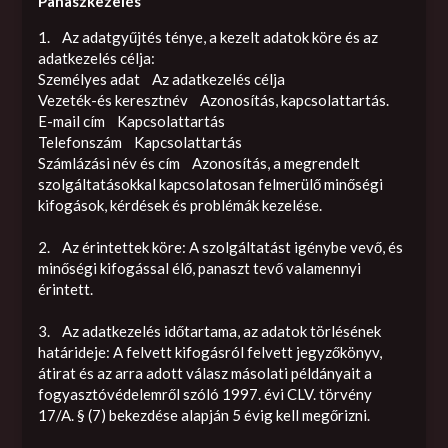
Panaszkezelés
1. Az adatgyűjtés ténye, a kezelt adatok köre és az
adatkezelés célja:
Személyes adat Az adatkezelés célja
Vezeték-és keresztnév Azonosítás, kapcsolattartás.
E-mail cím Kapcsolattartás
Telefonszám Kapcsolattartás
Számlázási név és cím Azonosítás, a megrendelt
szolgáltatásokkal kapcsolatosan felmerülő minőségi
kifogások, kérdések és problémák kezelése.
2. Az érintettek köre: A szolgáltatást igénybe vevő, és
minőségi kifogással élő, panaszt tevő valamennyi
érintett.
3. Az adatkezelés időtartama, az adatok törlésének
határideje: A felvett kifogásról felvett jegyzőkönyv,
átirat és az arra adott válasz másolati példányait a
fogyasztóvédelemről szóló 1997. évi CLV. törvény
17/A. § (7) bekezdése alapján 5 évig kell megőrizni.