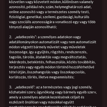
közvetlen vagy közvetett módon, különösen valamely
azonosító, például név, szám, helymeghatározó adat,
online azonosító vagy a természetes személy testi,
fiziológiai, genetikai, szellemi, gazdasági, kulturális
vagy szociális azonosságára vonatkozó egy vagy több
tényező alapján azonosítható;
2. „adatkezelés”: a személyes adatokon vagy
adatállományokon automatizált vagy nem automatizált
módon végzett bármely művelet vagy műveletek
összessége, így a gyűjtés, rögzítés, rendszerezés,
tagolás, tárolás, átalakítás vagy megváltoztatás,
lekérdezés, betekintés, felhasználás, közlés továbbítás,
terjesztés vagy egyéb módon történő hozzáférhetővé
tétel útján, összehangolás vagy összekapcsolás,
korlátozás, törlés, illetve megsemmisítés;
3. „adatkezelő”: az a természetes vagy jogi személy,
közhatalmi szerv, ügynökség vagy bármely egyéb szerv,
amely a személyes adatok kezelésének céljait és
eszközeit önállóan vagy másokkal együtt
meghatározza; ha az adatkezelés céljait és eszközeit az