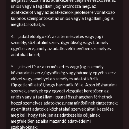
uniós vagy a tagállami jog határozza meg, az
adatkezelőt vagy az adatkezelő kijelölésére vonatkozó
különös szempontokat az uniós vagy a tagállami jog is
meghatározhatja;
4. „adatfeldolgozó”: az a természetes vagy jogi
személy, közhatalmi szerv, ügynökség vagy bármely
egyéb szerv, amely az adatkezelő nevében személyes
adatokat kezel;
5. „címzett”: az a természetes vagy jogi személy,
közhatalmi szerv, ügynökség vagy bármely egyéb szerv,
akivel vagy amellyel a személyes adatot közlik,
függetlenül attól, hogy harmadik fél-e. Azon közhatalmi
szervek, amelyek egy egyedi vizsgálat keretében az
uniós vagy a tagállami joggal összhangban férhetnek
hozzá személyes adatokhoz, nem minősülnek címzettnek;
az említett adatok e közhatalmi szervek általi kezelése
meg kell, hogy feleljen az adatkezelés céljainak
megfelelően az alkalmazandó adatvédelmi
szabályoknak;