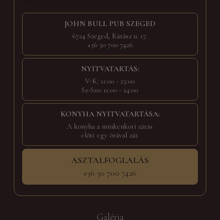
JOHN BULL PUB SZEGED
6724 Szeged, Kárász u. 17.
+36 30 700 7426
NYITVATARTÁS:
V-K: 11:00 - 23:00
Sz-Szo: 11:00 - 24:00
KONYHA NYITVATARTÁSA:
A konyha a minkenkori zárás
előtt egy órával zár.
ASZTALFOGLALÁS
+36 30 700 7426
Galéria