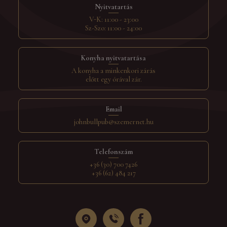
Nyitvatartás
V-K: 11:00 - 23:00
Sz-Szo: 11:00 - 24:00
Konyha nyitvatartása
A konyha a minkenkori zárás
előtt egy órával zár.
Email
johnbullpub@szemernet.hu
Telefonszám
+36 (30) 700 7426
+36 (62) 484 217