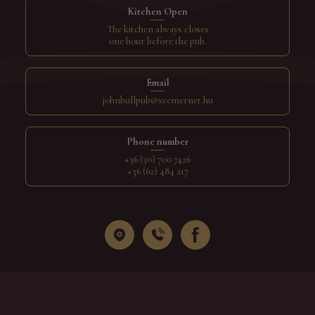
Kitchen Open
The kitchen always closes
one hour before the pub.
Email
johnbullpub@szemernet.hu
Phone number
+36 (30) 700 7426
+36 (62) 484 217
© IntroWeb | 2026 -
Website design and development,
SEO